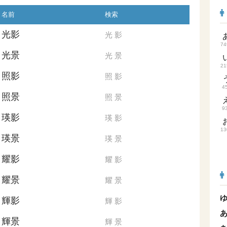
名前
検索
光影
光
影
74
光景
光
景
21
照影
照
影
4
照景
照
景
9
瑛影
瑛
影
13
瑛景
瑛
景
耀影
耀
影
耀景
耀
景
輝影
輝
影
輝景
輝
景