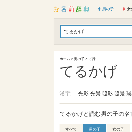
男の子
女
ホーム
>
男の子
>
て行
てるかげ
漢字:
光影
光景
照影
照景
瑛
てるかげと読む男の子の名前
すべて
男の子
女の子