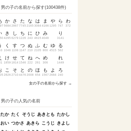
男の子の名前から探す(100438件)
あ
か
さ
た
な
は
ま
や
ら
わ
97
5684
2867
7745
2165
3084
4166
1295
747
372
い
き
し
ち
に
ひ
み
り
50
4295
6279
1226
243
4615
4048
3141
う
く
す
つ
ぬ
ふ
む
ゆ
る
53
1046
1108
1147
210
2105
800
4515
562
え
け
せ
て
ね
へ
め
れ
31
1859
1814
1546
222
261
306
1449
お
こ
そ
と
の
ほ
も
よ
ろ
05
2826
2710
4476
2008
654
1567
2684
240
女の子の名前から探す →
男の子の人気の名前
ゆたか
たく
そうじ
あきとも
たかし
あおい
つかさ
あきら
こうじ
きよし