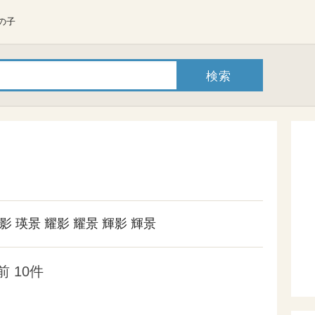
の子
影
瑛景
耀影
耀景
輝影
輝景
 10件