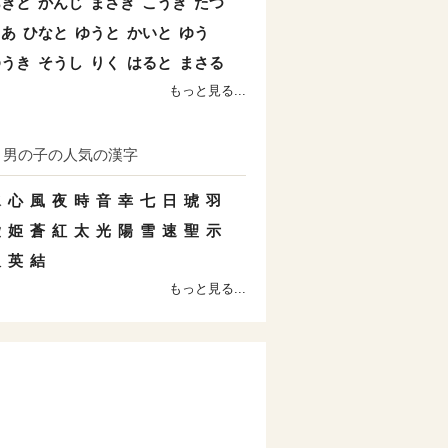
あきと
かんじ
まさき
こうき
たつ
とあ
ひなと
ゆうと
かいと
ゆう
ゆうき
そうし
りく
はると
まさる
もっと見る...
男の子の人気の漢字
水
心
風
夜
時
音
幸
七
日
琥
羽
愛
姫
蒼
紅
太
光
陽
雪
速
聖
示
双
英
結
もっと見る...