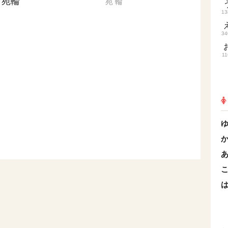
苑輪
苑
輪
13
34
11