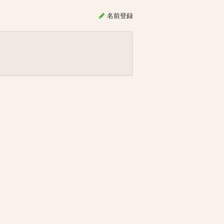
名前
登録