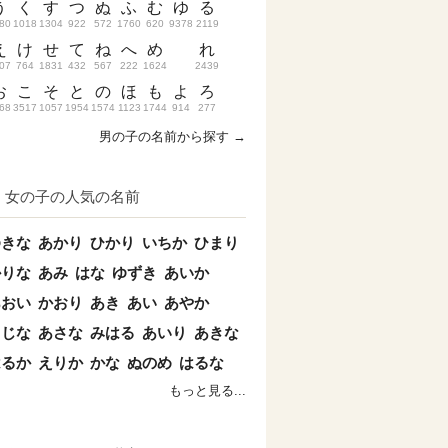
う
く
す
つ
ぬ
ふ
む
ゆ
る
80
1018
1304
922
572
1760
620
9378
2119
え
け
せ
て
ね
へ
め
れ
07
764
1831
432
567
222
1624
2439
お
こ
そ
と
の
ほ
も
よ
ろ
68
3517
1057
1954
1574
1123
1744
914
277
男の子の名前から探す →
女の子の人気の名前
ゆきな
あかり
ひかり
いちか
ひまり
かりな
あみ
はな
ゆずき
あいか
あおい
かおり
あき
あい
あやか
こじな
あさな
みはる
あいり
あきな
はるか
えりか
かな
ぬのめ
はるな
もっと見る...