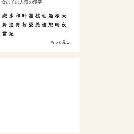
女の子の人気の漢字
笑
織
水
和
叶
雲
桃
朝
姫
桜
天
雨
舞
進
青
茜
愛
莞
佳
想
晴
夜
夏
雷
紀
もっと見る...