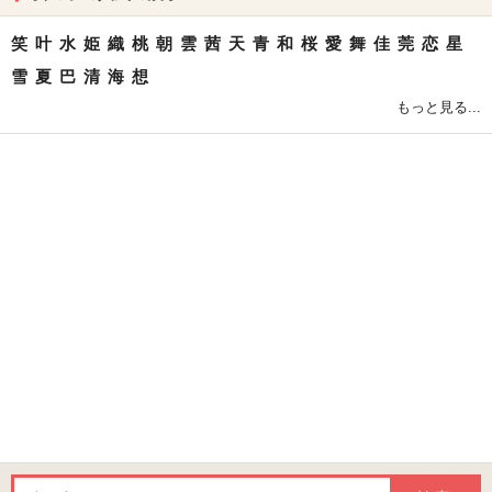
笑
叶
水
姫
織
桃
朝
雲
茜
天
青
和
桜
愛
舞
佳
莞
恋
星
雪
夏
巴
清
海
想
もっと見る...