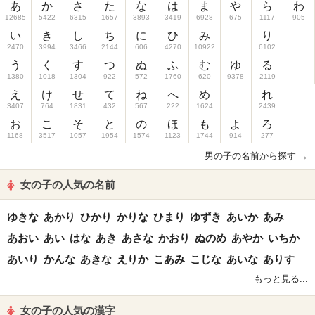
あ
か
さ
た
な
は
ま
や
ら
わ
12685
5422
6315
1657
3893
3419
6928
675
1117
905
い
き
し
ち
に
ひ
み
り
2470
3994
3466
2144
606
4270
10922
6102
う
く
す
つ
ぬ
ふ
む
ゆ
る
1380
1018
1304
922
572
1760
620
9378
2119
え
け
せ
て
ね
へ
め
れ
3407
764
1831
432
567
222
1624
2439
お
こ
そ
と
の
ほ
も
よ
ろ
1168
3517
1057
1954
1574
1123
1744
914
277
男の子の名前から探す →
女の子の人気の名前
ゆきな
あかり
ひかり
かりな
ひまり
ゆずき
あいか
あみ
あおい
あい
はな
あき
あさな
かおり
ぬのめ
あやか
いちか
あいり
かんな
あきな
えりか
こあみ
こじな
あいな
ありす
もっと見る...
女の子の人気の漢字