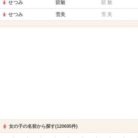
せつみ
節魅
節
魅
せつみ
雪美
雪
美
女の子の名前から探す(120695件)