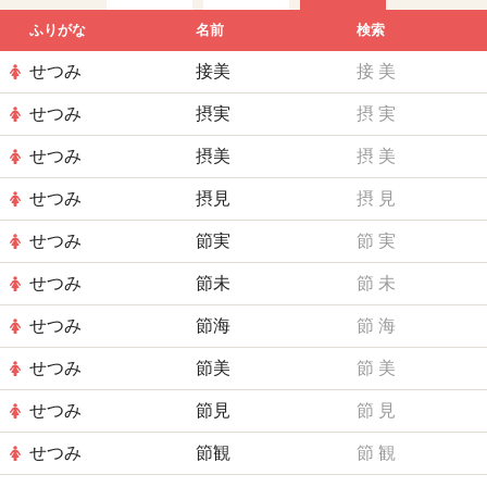
ふりがな
名前
検索
せつみ
接美
接
美
せつみ
摂実
摂
実
せつみ
摂美
摂
美
せつみ
摂見
摂
見
せつみ
節実
節
実
せつみ
節未
節
未
せつみ
節海
節
海
せつみ
節美
節
美
せつみ
節見
節
見
せつみ
節観
節
観