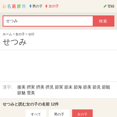
男の子
女の子
登録
ホーム
>
女の子
>
せ行
せつみ
漢字:
接美
摂実
摂美
摂見
節実
節未
節海
節美
節見
節観
節魅
雪美
せつみと読む女の子の名前 12件
すべて
男の子
女の子