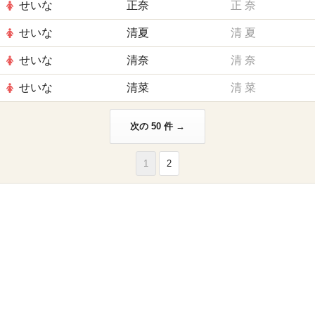
せいな
正奈
正
奈
せいな
清夏
清
夏
せいな
清奈
清
奈
せいな
清菜
清
菜
次の 50 件 →
1
2