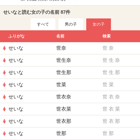
せいなと読む女の子の名前 87件
すべて
男の子
女の子
ふりがな
名前
検索
せいな
世奈
世
奈
せいな
世生奈
世
生
奈
せいな
世生那
世
生
那
せいな
世菜
世
菜
せいな
世衣奈
世
衣
奈
せいな
世衣菜
世
衣
菜
せいな
世衣那
世
衣
那
せいな
世那
世
那