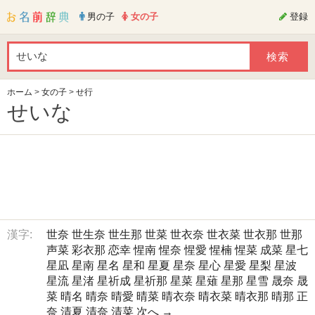
男の子
女の子
登録
ホーム
>
女の子
>
せ行
せいな
漢字:
世奈
世生奈
世生那
世菜
世衣奈
世衣菜
世衣那
世那
声菜
彩衣那
恋幸
惺南
惺奈
惺愛
惺楠
惺菜
成菜
星七
星凪
星南
星名
星和
星夏
星奈
星心
星愛
星梨
星波
星流
星渚
星祈成
星祈那
星菜
星薙
星那
星雪
晟奈
晟
菜
晴名
晴奈
晴愛
晴菜
晴衣奈
晴衣菜
晴衣那
晴那
正
奈
清夏
清奈
清菜
次へ →