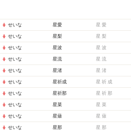
せいな
星愛
星
愛
せいな
星梨
星
梨
せいな
星波
星
波
せいな
星流
星
流
せいな
星渚
星
渚
せいな
星祈成
星
祈
成
せいな
星祈那
星
祈
那
せいな
星菜
星
菜
せいな
星薙
星
薙
せいな
星那
星
那