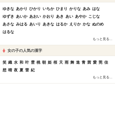
ゆきな
あかり
ひかり
いちか
ひまり
かりな
あみ
はな
ゆずき
あいか
あおい
かおり
あき
あい
あやか
こじな
あさな
みはる
あいり
あきな
はるか
えりか
かな
ぬのめ
はるな
もっと見る...
女の子の人気の漢字
笑
織
水
和
叶
雲
桃
朝
姫
桜
天
雨
舞
進
青
茜
愛
莞
佳
想
晴
夜
夏
雷
紀
もっと見る...