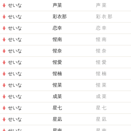
せいな
声菜
声
菜
せいな
彩衣那
彩
衣
那
せいな
恋幸
恋
幸
せいな
惺南
惺
南
せいな
惺奈
惺
奈
せいな
惺愛
惺
愛
せいな
惺楠
惺
楠
せいな
惺菜
惺
菜
せいな
成菜
成
菜
せいな
星七
星
七
せいな
星凪
星
凪
せいな
星南
星
南