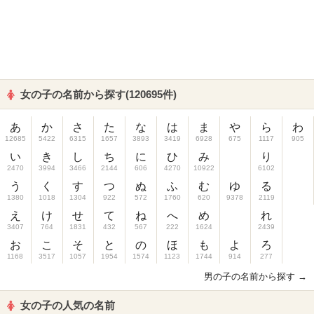
女の子の名前から探す(120695件)
あ
か
さ
た
な
は
ま
や
ら
わ
12685
5422
6315
1657
3893
3419
6928
675
1117
905
い
き
し
ち
に
ひ
み
り
2470
3994
3466
2144
606
4270
10922
6102
う
く
す
つ
ぬ
ふ
む
ゆ
る
1380
1018
1304
922
572
1760
620
9378
2119
え
け
せ
て
ね
へ
め
れ
3407
764
1831
432
567
222
1624
2439
お
こ
そ
と
の
ほ
も
よ
ろ
1168
3517
1057
1954
1574
1123
1744
914
277
男の子の名前から探す →
女の子の人気の名前