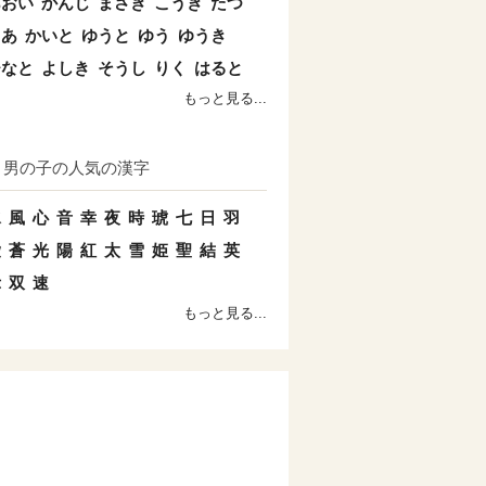
あおい
かんじ
まさき
こうき
たつ
とあ
かいと
ゆうと
ゆう
ゆうき
ひなと
よしき
そうし
りく
はると
もっと見る...
男の子の人気の漢字
水
風
心
音
幸
夜
時
琥
七
日
羽
愛
蒼
光
陽
紅
太
雪
姫
聖
結
英
示
双
速
もっと見る...