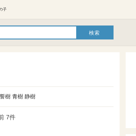
の子
誓樹
青樹
静樹
 7件