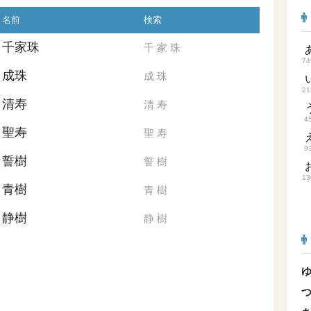
名前
検索
千家珠
千
家
珠
74
成珠
成
珠
21
清寿
清
寿
4
聖寿
聖
寿
9
誓樹
誓
樹
13
青樹
青
樹
静樹
静
樹