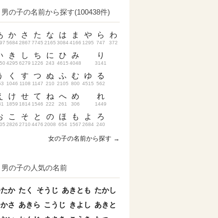
男の子の名前から探す(100438件)
あ
か
さ
た
な
は
ま
や
ら
わ
97
5684
2867
7745
2165
3084
4166
1295
747
372
い
き
し
ち
に
ひ
み
り
50
4295
6279
1226
243
4615
4048
3141
う
く
す
つ
ぬ
ふ
む
ゆ
る
53
1046
1108
1147
210
2105
800
4515
562
え
け
せ
て
ね
へ
め
れ
31
1859
1814
1546
222
261
306
1449
お
こ
そ
と
の
ほ
も
よ
ろ
05
2826
2710
4476
2008
654
1567
2684
240
女の子の名前から探す →
男の子の人気の名前
ゆたか
たく
そうじ
あきとも
たかし
つかさ
あきら
こうじ
きよし
あきと