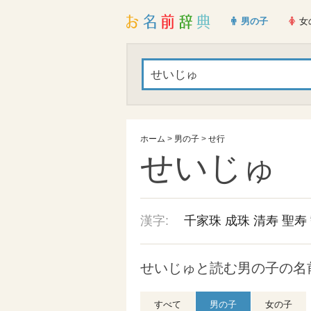
男の子
女
ホーム
>
男の子
>
せ行
せいじゅ
漢字:
千家珠
成珠
清寿
聖寿
せいじゅと読む男の子の名前
すべて
男の子
女の子