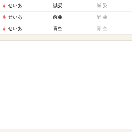
せいあ
誠晏
誠
晏
せいあ
醒亜
醒
亜
せいあ
青空
青
空