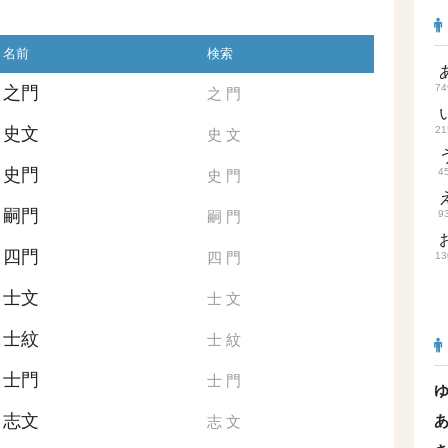
名前
検索
74
之門
之
門
史文
21
史
文
史門
4
史
門
嗣門
嗣
門
9
四門
四
門
13
士文
士
文
士紋
士
紋
士門
士
門
志文
志
文