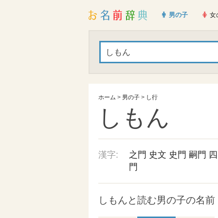
男の子
女
ホーム
>
男の子
>
し行
しもん
漢字:
之門
史文
史門
嗣門
四
門
しもんと読む男の子の名前 