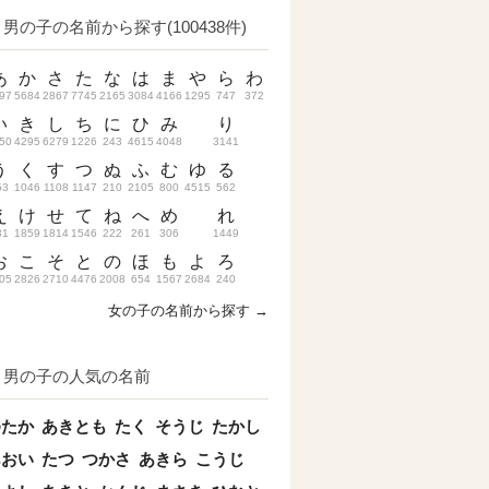
男の子の名前から探す(100438件)
あ
か
さ
た
な
は
ま
や
ら
わ
97
5684
2867
7745
2165
3084
4166
1295
747
372
い
き
し
ち
に
ひ
み
り
50
4295
6279
1226
243
4615
4048
3141
う
く
す
つ
ぬ
ふ
む
ゆ
る
53
1046
1108
1147
210
2105
800
4515
562
え
け
せ
て
ね
へ
め
れ
31
1859
1814
1546
222
261
306
1449
お
こ
そ
と
の
ほ
も
よ
ろ
05
2826
2710
4476
2008
654
1567
2684
240
女の子の名前から探す →
男の子の人気の名前
ゆたか
あきとも
たく
そうじ
たかし
あおい
たつ
つかさ
あきら
こうじ