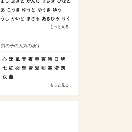
きよし
あきと
かんじ
まさき
ひなと
とあ
こうき
ゆうと
ゆうき
ゆう
そうし
かいと
まさる
あきひろ
りく
もっと見る...
男の子の人気の漢字
水
心
速
風
音
夜
幸
蒼
時
日
琥
姫
七
紅
羽
聖
雪
愛
明
英
増
朗
結
双
藤
もっと見る...