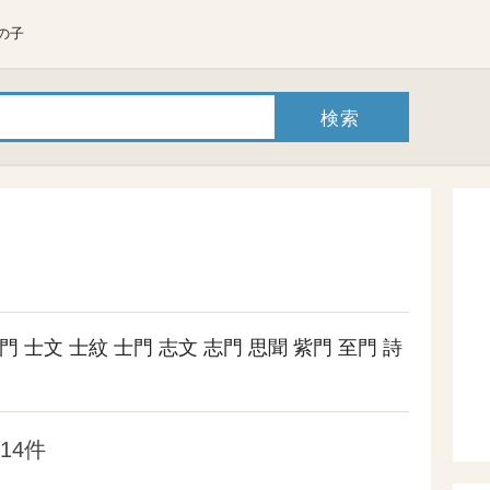
の子
門
士文
士紋
士門
志文
志門
思聞
紫門
至門
詩
14件