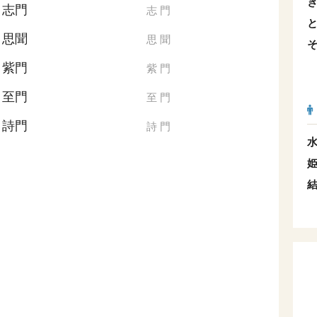
志門
志
門
思聞
思
聞
紫門
紫
門
至門
至
門
詩門
詩
門