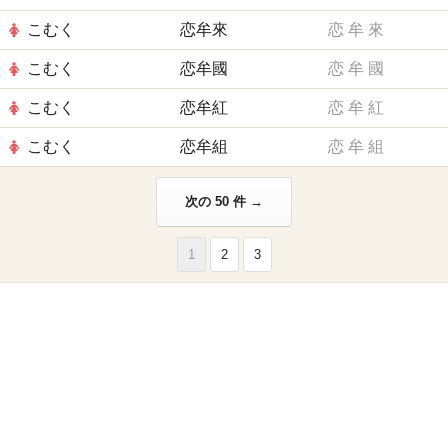
こむく
恋牟來
恋
牟
來
こむく
恋牟國
恋
牟
國
こむく
恋牟紅
恋
牟
紅
こむく
恋牟組
恋
牟
組
次の 50 件 →
1
2
3