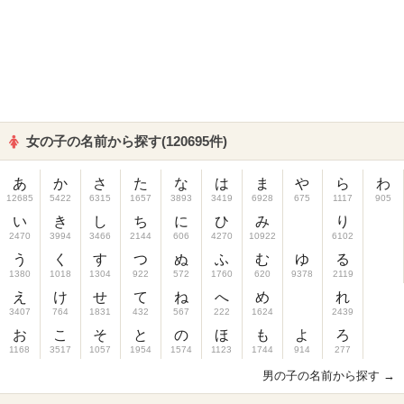
女の子の名前から探す(120695件)
あ
か
さ
た
な
は
ま
や
ら
わ
12685
5422
6315
1657
3893
3419
6928
675
1117
905
い
き
し
ち
に
ひ
み
り
2470
3994
3466
2144
606
4270
10922
6102
う
く
す
つ
ぬ
ふ
む
ゆ
る
1380
1018
1304
922
572
1760
620
9378
2119
え
け
せ
て
ね
へ
め
れ
3407
764
1831
432
567
222
1624
2439
お
こ
そ
と
の
ほ
も
よ
ろ
1168
3517
1057
1954
1574
1123
1744
914
277
男の子の名前から探す →