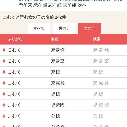
恋牟來
恋牟國
恋牟紅
恋牟組
次へ →
こむくと読む女の子の名前 142件
すべて
男の子
女の子
ふりがな
名前
検索
こむく
來夢玖
來
夢
玖
こむく
來夢空
來
夢
空
こむく
來椋
來
椋
こむく
來霧呉
來
霧
呉
こむく
児椋
児
椋
こむく
児紫國
児
紫
國
こむく
公椋
公
椋