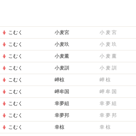
こむく
小麦宮
小
麦
宮
こむく
小麦玖
小
麦
玖
こむく
小麦薰
小
麦
薰
こむく
小麦訓
小
麦
訓
こむく
岬椋
岬
椋
こむく
岬牟国
岬
牟
国
こむく
幸夢組
幸
夢
組
こむく
幸夢邦
幸
夢
邦
こむく
幸椋
幸
椋