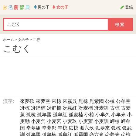
男の子
女の子
登録
ホーム
>
女の子
>
こ行
こむく
漢字:
來夢玖
來夢空
來椋
來霧呉
児椋
児紫國
公椋
公牟空
冴椋
冴睦楠
冴群楠
冴霧紅
冴麦楠
冴麦訓
古椋
古麦
薫
孤椋
孤牟國
孤牟紅
孤麦楠
小椋
小牟久
小牟來
小
麦勳
小麦呉
小麦宮
小麦玖
小麦薰
小麦訓
岬椋
岬牟
国
幸夢組
幸夢邦
幸椋
広椋
弧六玖
弧夢來
弧椋
弧武
訓
弧牟國
弧牟楠
弧牟紅
弧霧国
恋六來
恋夢来
恋椋