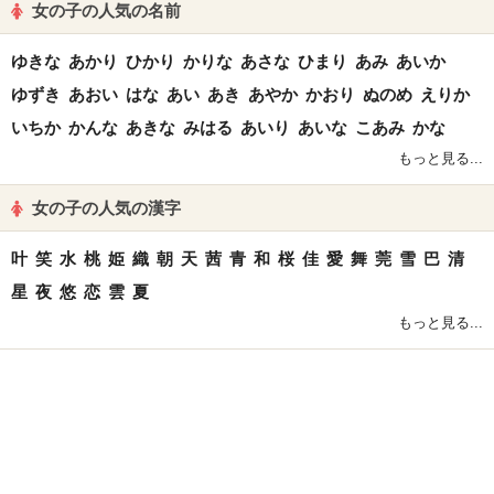
女の子の人気の名前
ゆきな
あかり
ひかり
かりな
あさな
ひまり
あみ
あいか
ゆずき
あおい
はな
あい
あき
あやか
かおり
ぬのめ
えりか
いちか
かんな
あきな
みはる
あいり
あいな
こあみ
かな
もっと見る...
女の子の人気の漢字
叶
笑
水
桃
姫
織
朝
天
茜
青
和
桜
佳
愛
舞
莞
雪
巴
清
星
夜
悠
恋
雲
夏
もっと見る...