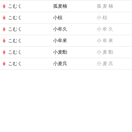
こむく
孤麦楠
孤
麦
楠
こむく
小椋
小
椋
こむく
小牟久
小
牟
久
こむく
小牟來
小
牟
來
こむく
小麦勳
小
麦
勳
こむく
小麦呉
小
麦
呉