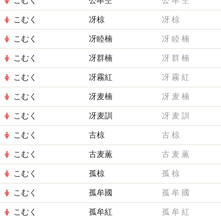
こむく
公牟空
公
牟
空
こむく
冴椋
冴
椋
こむく
冴睦楠
冴
睦
楠
こむく
冴群楠
冴
群
楠
こむく
冴霧紅
冴
霧
紅
こむく
冴麦楠
冴
麦
楠
こむく
冴麦訓
冴
麦
訓
こむく
古椋
古
椋
こむく
古麦薫
古
麦
薫
こむく
孤椋
孤
椋
こむく
孤牟國
孤
牟
國
こむく
孤牟紅
孤
牟
紅