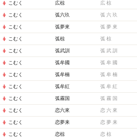
こむく
広椋
広
椋
こむく
弧六玖
弧
六
玖
こむく
弧夢來
弧
夢
來
こむく
弧椋
弧
椋
こむく
弧武訓
弧
武
訓
こむく
弧牟國
弧
牟
國
こむく
弧牟楠
弧
牟
楠
こむく
弧牟紅
弧
牟
紅
こむく
弧霧国
弧
霧
国
こむく
恋六來
恋
六
來
こむく
恋夢来
恋
夢
来
こむく
恋椋
恋
椋