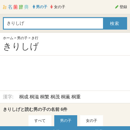
男の子
女の子
登録
ホーム
>
男の子
>
き行
きりしげ
漢字:
桐成
桐滋
桐繁
桐茂
桐薫
桐重
きりしげと読む男の子の名前 6件
すべて
男の子
女の子