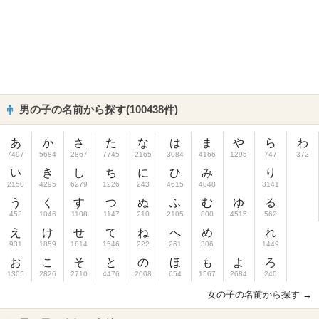
男の子の名前から探す(100438件)
あ
か
さ
た
な
は
ま
や
ら
わ
7497
5684
2867
7745
2165
3084
4166
1295
747
372
い
き
し
ち
に
ひ
み
り
2150
4295
6279
1226
243
4615
4048
3141
う
く
す
つ
ぬ
ふ
む
ゆ
る
453
1046
1108
1147
210
2105
800
4515
562
え
け
せ
て
ね
へ
め
れ
931
1859
1814
1546
222
261
306
1449
お
こ
そ
と
の
ほ
も
よ
ろ
1305
2826
2710
4476
2008
654
1567
2684
240
女の子の名前から探す →