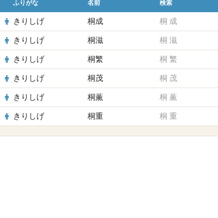
ふりがな
名前
検索
きりしげ
桐成
桐
成
きりしげ
桐滋
桐
滋
きりしげ
桐繁
桐
繁
きりしげ
桐茂
桐
茂
きりしげ
桐薫
桐
薫
きりしげ
桐重
桐
重