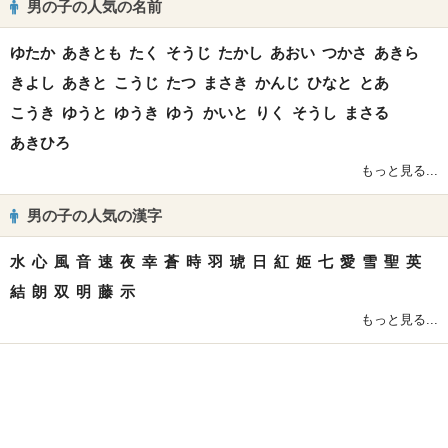
男の子の人気の名前
ゆたか
あきとも
たく
そうじ
たかし
あおい
つかさ
あきら
きよし
あきと
こうじ
たつ
まさき
かんじ
ひなと
とあ
こうき
ゆうと
ゆうき
ゆう
かいと
りく
そうし
まさる
あきひろ
もっと見る...
男の子の人気の漢字
水
心
風
音
速
夜
幸
蒼
時
羽
琥
日
紅
姫
七
愛
雪
聖
英
結
朗
双
明
藤
示
もっと見る...