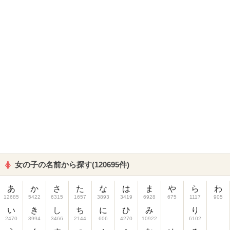
女の子の名前から探す(120695件)
あ
か
さ
た
な
は
ま
や
ら
わ
12685
5422
6315
1657
3893
3419
6928
675
1117
905
い
き
し
ち
に
ひ
み
り
2470
3994
3466
2144
606
4270
10922
6102