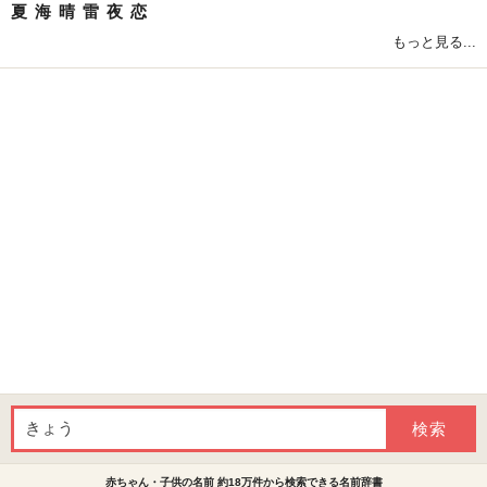
夏
海
晴
雷
夜
恋
もっと見る...
赤ちゃん・子供の名前 約18万件から検索できる名前辞書