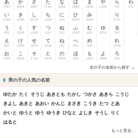
あ
か
さ
た
な
は
ま
や
ら
わ
7497
5684
2867
7745
2165
3084
4166
1295
747
372
い
き
し
ち
に
ひ
み
り
2150
4295
6279
1226
243
4615
4048
3141
う
く
す
つ
ぬ
ふ
む
ゆ
る
453
1046
1108
1147
210
2105
800
4515
562
え
け
せ
て
ね
へ
め
れ
931
1859
1814
1546
222
261
306
1449
お
こ
そ
と
の
ほ
も
よ
ろ
1305
2826
2710
4476
2008
654
1567
2684
240
女の子の名前から探す →
男の子の人気の名前
ゆたか
たく
そうじ
あきとも
たかし
つかさ
あきら
こうじ
きよし
あきと
あおい
かんじ
まさき
こうき
たつ
とあ
かいと
ゆうと
ゆう
ゆうき
ひなと
よしき
そうし
りく
はると
もっと見る...