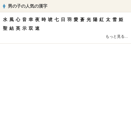
男の子の人気の漢字
水
風
心
音
幸
夜
時
琥
七
日
羽
愛
蒼
光
陽
紅
太
雪
姫
聖
結
英
示
双
速
もっと見る...