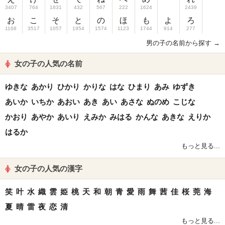
3407
764
1831
432
567
222
1624
2439
お
こ
そ
と
の
ほ
も
よ
ろ
1168
3517
1057
1954
1574
1123
1744
914
277
男の子の名前から探す →
女の子の人気の名前
ゆきな
あかり
ひかり
かりな
はな
ひまり
あみ
ゆずき
あいか
いちか
あおい
あき
あい
あさな
ぬのめ
こじな
かおり
あやか
あいり
えみか
みはる
かんな
あきな
えりか
はるか
もっと見る...
女の子の人気の漢字
笑
叶
水
織
雲
姫
桃
天
和
朝
青
愛
雨
舞
茜
佳
桜
莞
海
夏
晴
雷
夜
恋
清
もっと見る...