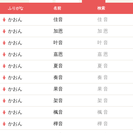
ふりがな
名前
検索
かおん
佳音
佳
音
かおん
加恩
加
恩
かおん
叶音
叶
音
かおん
嘉恩
嘉
恩
かおん
夏音
夏
音
かおん
奏音
奏
音
かおん
果音
果
音
かおん
架音
架
音
かおん
楓音
楓
音
かおん
樺音
樺
音