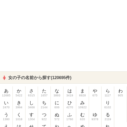
女の子の名前から探す(120695件)
あ
か
さ
た
な
は
ま
や
ら
わ
12685
5422
6315
1657
3893
3419
6928
675
1117
905
い
き
し
ち
に
ひ
み
り
2470
3994
3466
2144
606
4270
10922
6102
う
く
す
つ
ぬ
ふ
む
ゆ
る
1380
1018
1304
922
572
1760
620
9378
2119
え
け
せ
て
ね
へ
め
れ