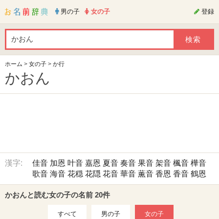
男の子
女の子
登録
ホーム
>
女の子
>
か行
かおん
漢字:
佳音
加恩
叶音
嘉恩
夏音
奏音
果音
架音
楓音
樺音
歌音
海音
花穏
花隠
花音
華音
薫音
香恩
香音
鶴恩
かおんと読む女の子の名前 20件
すべて
男の子
女の子