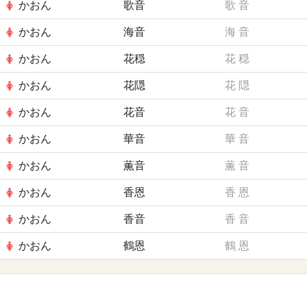
かおん
歌音
歌
音
かおん
海音
海
音
かおん
花穏
花
穏
かおん
花隠
花
隠
かおん
花音
花
音
かおん
華音
華
音
かおん
薫音
薫
音
かおん
香恩
香
恩
かおん
香音
香
音
かおん
鶴恩
鶴
恩