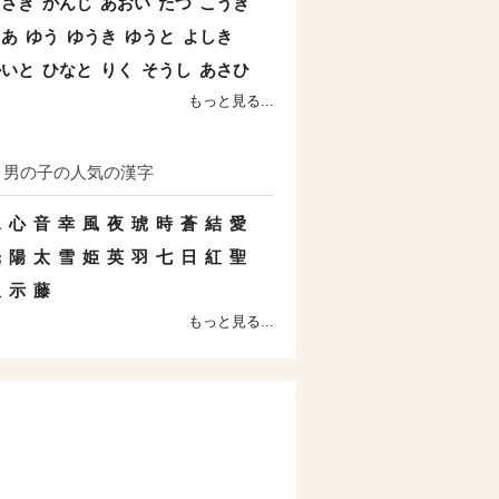
まさき
かんじ
あおい
たつ
こうき
とあ
ゆう
ゆうき
ゆうと
よしき
かいと
ひなと
りく
そうし
あさひ
もっと見る...
男の子の人気の漢字
水
心
音
幸
風
夜
琥
時
蒼
結
愛
光
陽
太
雪
姫
英
羽
七
日
紅
聖
双
示
藤
もっと見る...