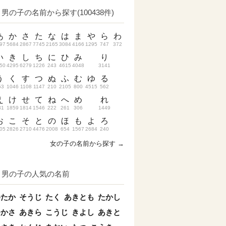
男の子の名前から探す(100438件)
あ
か
さ
た
な
は
ま
や
ら
わ
97
5684
2867
7745
2165
3084
4166
1295
747
372
い
き
し
ち
に
ひ
み
り
50
4295
6279
1226
243
4615
4048
3141
う
く
す
つ
ぬ
ふ
む
ゆ
る
53
1046
1108
1147
210
2105
800
4515
562
え
け
せ
て
ね
へ
め
れ
31
1859
1814
1546
222
261
306
1449
お
こ
そ
と
の
ほ
も
よ
ろ
05
2826
2710
4476
2008
654
1567
2684
240
女の子の名前から探す →
男の子の人気の名前
ゆたか
そうじ
たく
あきとも
たかし
つかさ
あきら
こうじ
きよし
あきと