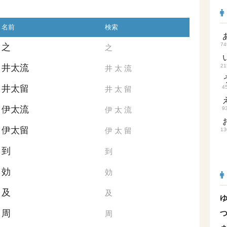
名前
検索
74
之
之
井太流
21
井
太
流
井太留
4
井
太
留
伊太流
伊
太
流
9
伊太留
伊
太
留
13
到
到
効
効
及
及
周
周