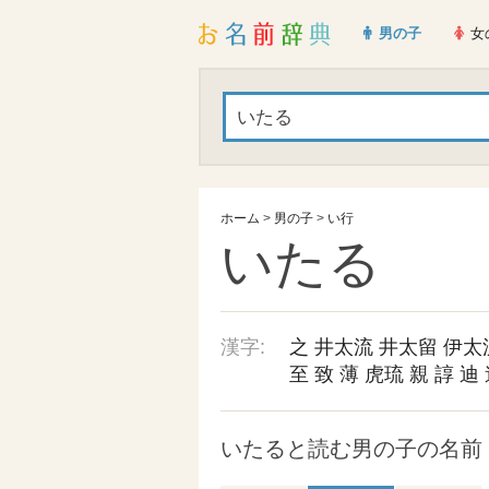
男の子
女
ホーム
>
男の子
>
い行
いたる
漢字:
之
井太流
井太留
伊太
至
致
薄
虎琉
親
諄
迪
いたると読む男の子の名前 