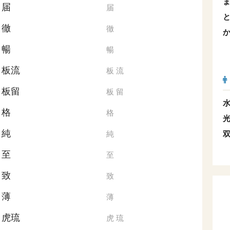
届
届
徹
徹
暢
暢
板流
板
流
板留
板
留
格
格
純
純
至
至
致
致
薄
薄
虎琉
虎
琉