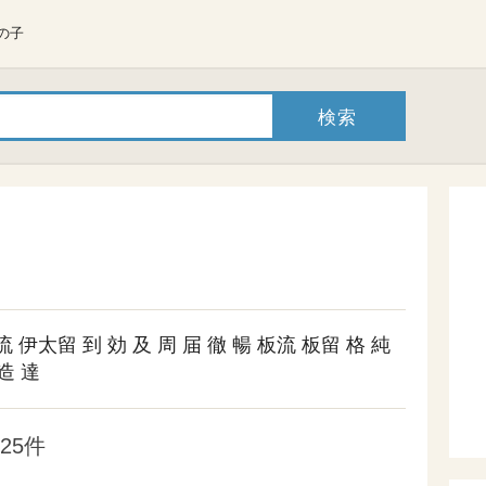
の子
流
伊太留
到
効
及
周
届
徹
暢
板流
板留
格
純
造
達
25件