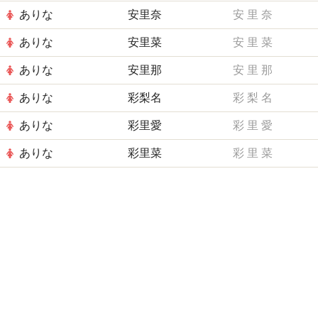
ありな
安里奈
安
里
奈
ありな
安里菜
安
里
菜
ありな
安里那
安
里
那
ありな
彩梨名
彩
梨
名
ありな
彩里愛
彩
里
愛
ありな
彩里菜
彩
里
菜