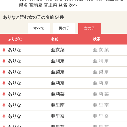
梨名
杏璃夏
杏里菜
益名
次へ →
ありなと読む女の子の名前 54件
すべて
男の子
女の子
ふりがな
名前
検索
ありな
亜亥菜
亜
亥
菜
ありな
亜利奈
亜
利
奈
ありな
亜梨奈
亜
梨
奈
ありな
亜莉奈
亜
莉
奈
ありな
亜莉菜
亜
莉
菜
ありな
亜里南
亜
里
南
ありな
亜里奈
亜
里
奈