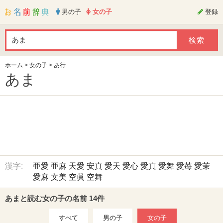
男の子
女の子
登録
ホーム
>
女の子
>
あ行
あま
漢字:
亜愛
亜麻
天愛
安真
愛天
愛心
愛真
愛舞
愛苺
愛茉
愛麻
文美
空眞
空舞
あまと読む女の子の名前 14件
すべて
男の子
女の子