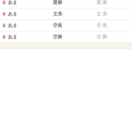
あま
愛麻
愛
麻
あま
文美
文
美
あま
空眞
空
眞
あま
空舞
空
舞