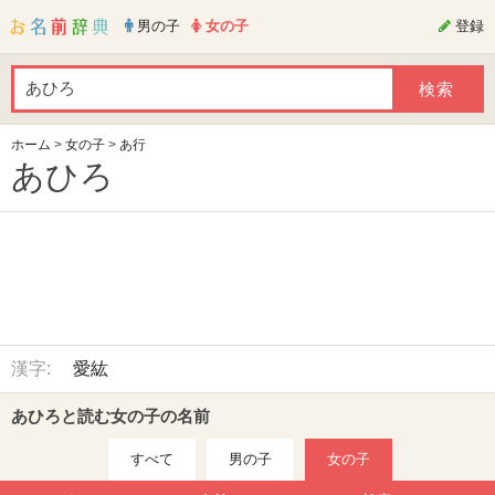
男の子
女の子
登録
ホーム
>
女の子
>
あ行
あひろ
漢字:
愛紘
あひろと読む女の子の名前
すべて
男の子
女の子