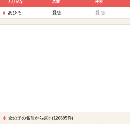
ふりがな
名前
検索
あひろ
愛紘
愛
紘
女の子の名前から探す(120695件)