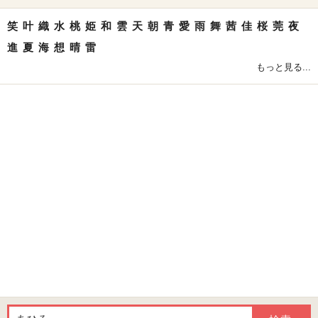
笑
叶
織
水
桃
姫
和
雲
天
朝
青
愛
雨
舞
茜
佳
桜
莞
夜
進
夏
海
想
晴
雷
もっと見る...