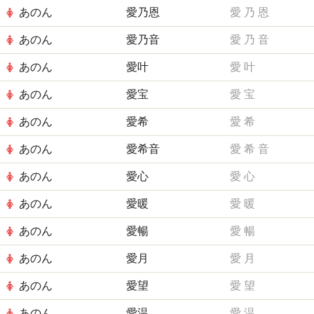
あのん
愛乃恩
愛
乃
恩
あのん
愛乃音
愛
乃
音
あのん
愛叶
愛
叶
あのん
愛宝
愛
宝
あのん
愛希
愛
希
あのん
愛希音
愛
希
音
あのん
愛心
愛
心
あのん
愛暖
愛
暖
あのん
愛暢
愛
暢
あのん
愛月
愛
月
あのん
愛望
愛
望
あのん
愛温
愛
温