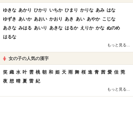
ゆきな
あかり
ひかり
いちか
ひまり
かりな
あみ
はな
ゆずき
あいか
あおい
かおり
あき
あい
あやか
こじな
あさな
みはる
あいり
あきな
はるか
えりか
かな
ぬのめ
はるな
もっと見る...
女の子の人気の漢字
笑
織
水
叶
雲
桃
朝
和
姫
天
雨
舞
桜
進
青
茜
愛
佳
莞
夜
想
晴
夏
雷
紀
もっと見る...