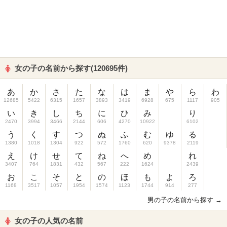
女の子の名前から探す(120695件)
あ
か
さ
た
な
は
ま
や
ら
わ
12685
5422
6315
1657
3893
3419
6928
675
1117
905
い
き
し
ち
に
ひ
み
り
2470
3994
3466
2144
606
4270
10922
6102
う
く
す
つ
ぬ
ふ
む
ゆ
る
1380
1018
1304
922
572
1760
620
9378
2119
え
け
せ
て
ね
へ
め
れ
3407
764
1831
432
567
222
1624
2439
お
こ
そ
と
の
ほ
も
よ
ろ
1168
3517
1057
1954
1574
1123
1744
914
277
男の子の名前から探す →
女の子の人気の名前