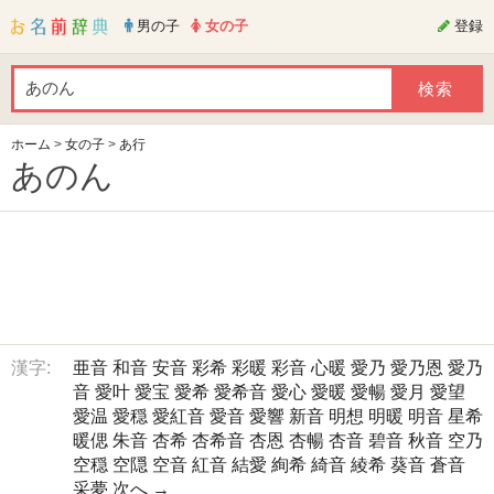
男の子
女の子
登録
ホーム
>
女の子
>
あ行
あのん
漢字:
亜音
和音
安音
彩希
彩暖
彩音
心暖
愛乃
愛乃恩
愛乃
音
愛叶
愛宝
愛希
愛希音
愛心
愛暖
愛暢
愛月
愛望
愛温
愛穏
愛紅音
愛音
愛響
新音
明想
明暖
明音
星希
暖偲
朱音
杏希
杏希音
杏恩
杏暢
杏音
碧音
秋音
空乃
空穏
空隠
空音
紅音
結愛
絢希
綺音
綾希
葵音
蒼音
采夢
次へ →