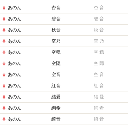
あのん
杏音
杏
音
あのん
碧音
碧
音
あのん
秋音
秋
音
あのん
空乃
空
乃
あのん
空穏
空
穏
あのん
空隠
空
隠
あのん
空音
空
音
あのん
紅音
紅
音
あのん
結愛
結
愛
あのん
絢希
絢
希
あのん
綺音
綺
音