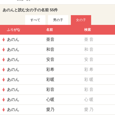
あのんと読む女の子の名前 55件
すべて
男の子
女の子
ふりがな
名前
検索
あのん
亜音
亜
音
あのん
和音
和
音
あのん
安音
安
音
あのん
彩希
彩
希
あのん
彩暖
彩
暖
あのん
彩音
彩
音
あのん
心暖
心
暖
あのん
愛乃
愛
乃