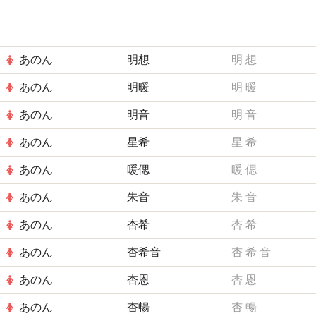
あのん
明想
明
想
あのん
明暖
明
暖
あのん
明音
明
音
あのん
星希
星
希
あのん
暖偲
暖
偲
あのん
朱音
朱
音
あのん
杏希
杏
希
あのん
杏希音
杏
希
音
あのん
杏恩
杏
恩
あのん
杏暢
杏
暢