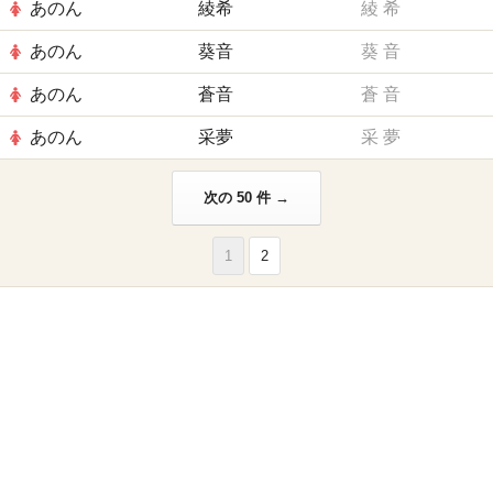
あのん
綾希
綾
希
あのん
葵音
葵
音
あのん
蒼音
蒼
音
あのん
采夢
采
夢
次の 50 件 →
1
2