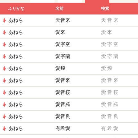
ふりがな
名前
検索
あねら
天音来
天
音
来
あねら
愛來
愛
來
あねら
愛寧空
愛
寧
空
あねら
愛寧蘭
愛
寧
蘭
あねら
愛煌
愛
煌
あねら
愛音來
愛
音
來
あねら
愛音桜
愛
音
桜
あねら
愛音羅
愛
音
羅
あねら
愛音良
愛
音
良
あねら
有希愛
有
希
愛