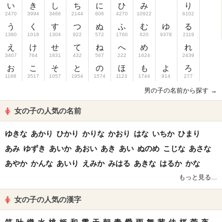
い
き
し
ち
に
ひ
み
り
2470
3994
3466
2144
606
4270
10922
6102
う
く
す
つ
ぬ
ふ
む
ゆ
る
1380
1018
1304
922
572
1760
620
9378
2119
え
け
せ
て
ね
へ
め
れ
3407
764
1831
432
567
222
1624
2439
お
こ
そ
と
の
ほ
も
よ
ろ
1168
3517
1057
1954
1574
1123
1744
914
277
男の子の名前から探す →
女の子の人気の名前
ゆきな
あかり
ひかり
かりな
かおり
はな
いちか
ひまり
あみ
ゆずき
あいか
あおい
あき
あい
ぬのめ
こじな
あさな
あやか
かんな
あいり
えみか
みはる
あきな
はるか
かな
もっと見る...
女の子の人気の漢字