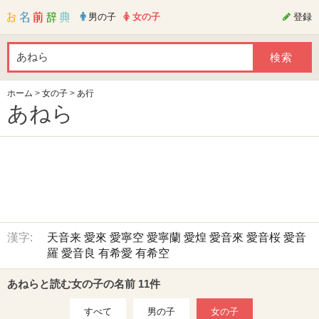
男の子
女の子
登録
ホーム
>
女の子
>
あ行
あねら
漢字:
天音来
愛來
愛寧空
愛寧蘭
愛煌
愛音來
愛音桜
愛音
羅
愛音良
有希愛
有希空
あねらと読む女の子の名前 11件
すべて
男の子
女の子