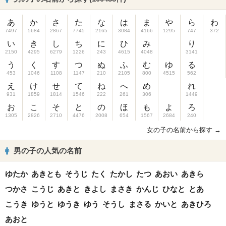
あ
か
さ
た
な
は
ま
や
ら
わ
7497
5684
2867
7745
2165
3084
4166
1295
747
372
い
き
し
ち
に
ひ
み
り
2150
4295
6279
1226
243
4615
4048
3141
う
く
す
つ
ぬ
ふ
む
ゆ
る
453
1046
1108
1147
210
2105
800
4515
562
え
け
せ
て
ね
へ
め
れ
931
1859
1814
1546
222
261
306
1449
お
こ
そ
と
の
ほ
も
よ
ろ
1305
2826
2710
4476
2008
654
1567
2684
240
女の子の名前から探す →
男の子の人気の名前
ゆたか
あきとも
そうじ
たく
たかし
たつ
あおい
あきら
つかさ
こうじ
あきと
きよし
まさき
かんじ
ひなと
とあ
こうき
ゆうと
ゆうき
ゆう
そうし
まさる
かいと
あきひろ
あおと