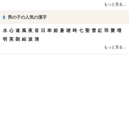
もっと見る...
男の子の人気の漢字
水
心
速
風
夜
音
日
幸
姫
蒼
琥
時
七
聖
雪
紅
羽
愛
増
明
英
朗
結
波
清
もっと見る...