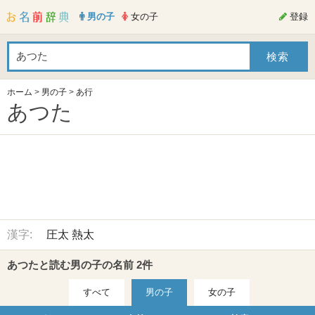
男の子
女の子
登録
ホーム
>
男の子
>
あ行
あつた
漢字:
圧太
熱太
あつたと読む男の子の名前 2件
すべて
男の子
女の子