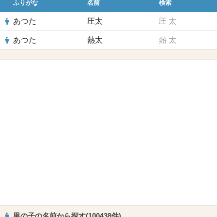
ふりがな
名前
検索
あつた
圧太
圧
太
あつた
熱太
熱
太
男の子の名前から探す(100438件)