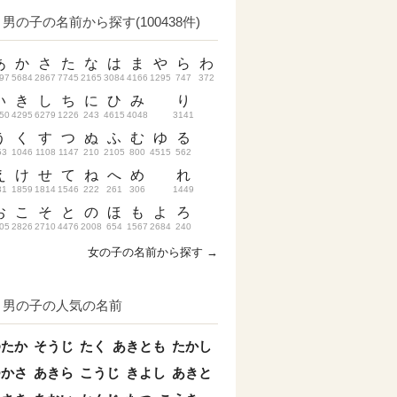
男の子の名前から探す(100438件)
あ
か
さ
た
な
は
ま
や
ら
わ
97
5684
2867
7745
2165
3084
4166
1295
747
372
い
き
し
ち
に
ひ
み
り
50
4295
6279
1226
243
4615
4048
3141
う
く
す
つ
ぬ
ふ
む
ゆ
る
53
1046
1108
1147
210
2105
800
4515
562
え
け
せ
て
ね
へ
め
れ
31
1859
1814
1546
222
261
306
1449
お
こ
そ
と
の
ほ
も
よ
ろ
05
2826
2710
4476
2008
654
1567
2684
240
女の子の名前から探す →
男の子の人気の名前
ゆたか
そうじ
たく
あきとも
たかし
つかさ
あきら
こうじ
きよし
あきと