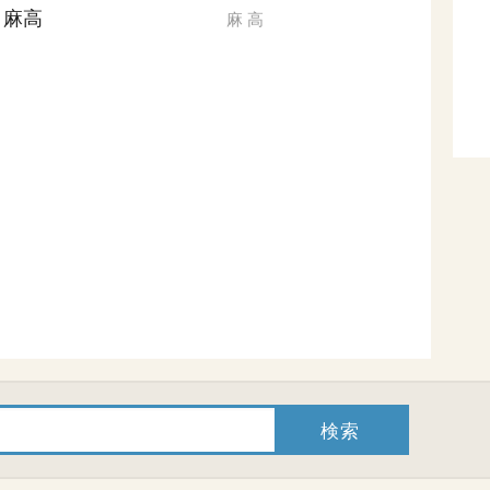
麻高
麻
高