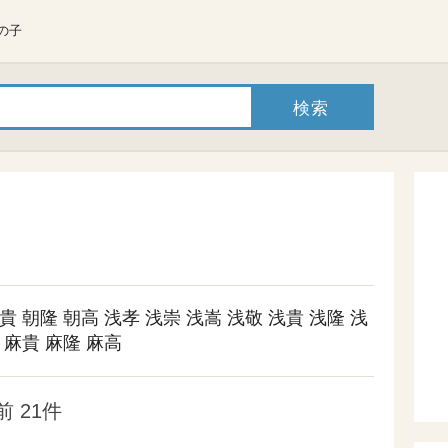
の子
貴
朝隆
朝高
浅孝
浅崇
浅嵩
浅敬
浅貴
浅隆
浅
麻貴
麻隆
麻高
 21件