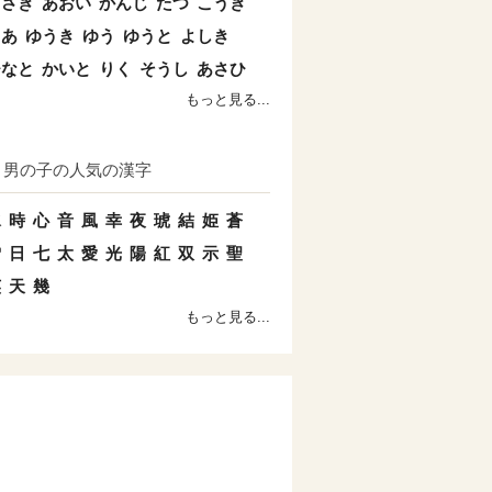
まさき
あおい
かんじ
たつ
こうき
とあ
ゆうき
ゆう
ゆうと
よしき
ひなと
かいと
りく
そうし
あさひ
もっと見る...
男の子の人気の漢字
水
時
心
音
風
幸
夜
琥
結
姫
蒼
雪
日
七
太
愛
光
陽
紅
双
示
聖
英
天
幾
もっと見る...