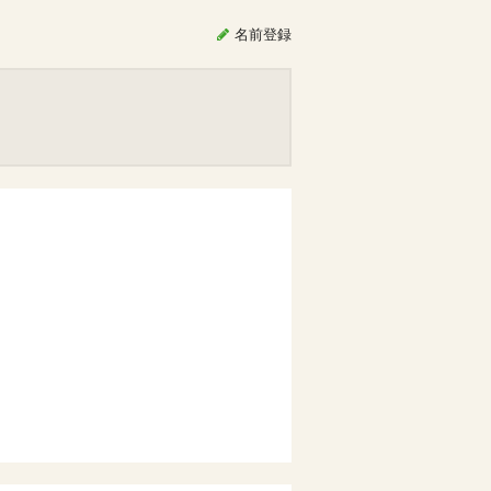
名前
登録