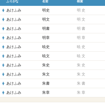
ふりがな
名前
検索
あけふみ
明史
明
史
あけふみ
明文
明
文
あけふみ
明書
明
書
あけふみ
明章
明
章
あけふみ
暁史
暁
史
あけふみ
暁文
暁
文
あけふみ
朱史
朱
史
あけふみ
朱文
朱
文
あけふみ
朱書
朱
書
あけふみ
朱章
朱
章