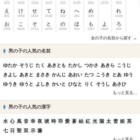
453
1046
1108
1147
210
2105
800
4515
562
え
け
せ
て
ね
へ
め
れ
931
1859
1814
1546
222
261
306
1449
お
こ
そ
と
の
ほ
も
よ
ろ
1305
2826
2710
4476
2008
654
1567
2684
240
女の子の名前から探す →
男の子の人気の名前
ゆたか
そうじ
たく
あきとも
たかし
つかさ
あきら
こうじ
きよし
あきと
まさき
かんじ
あおい
たつ
こうき
とあ
ゆう
ゆうき
ゆうと
よしき
かいと
ひなと
りく
そうし
あさひ
もっと見る...
男の子の人気の漢字
水
心
風
音
幸
夜
琥
時
羽
愛
蒼
結
紅
光
陽
太
雪
姫
英
七
日
聖
双
示
藤
もっと見る...