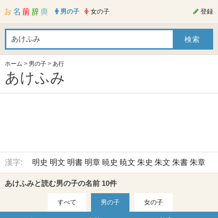
男の子
女の子
登録
ホーム
>
男の子
>
あ行
あけふみ
漢字:
明史
明文
明書
明章
暁史
暁文
朱史
朱文
朱書
朱章
あけふみと読む男の子の名前 10件
すべて
男の子
女の子