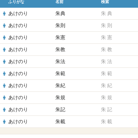
ふりがな
名前
検索
あけのり
朱典
朱
典
あけのり
朱則
朱
則
あけのり
朱憲
朱
憲
あけのり
朱教
朱
教
あけのり
朱法
朱
法
あけのり
朱範
朱
範
あけのり
朱紀
朱
紀
あけのり
朱規
朱
規
あけのり
朱記
朱
記
あけのり
朱載
朱
載