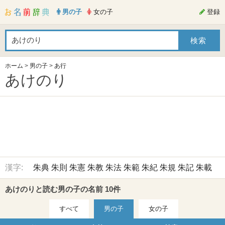
男の子
女の子
登録
ホーム
>
男の子
>
あ行
あけのり
漢字:
朱典
朱則
朱憲
朱教
朱法
朱範
朱紀
朱規
朱記
朱載
あけのりと読む男の子の名前 10件
すべて
男の子
女の子