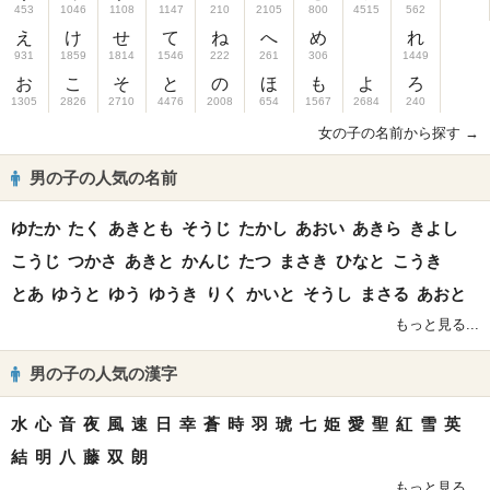
453
1046
1108
1147
210
2105
800
4515
562
え
け
せ
て
ね
へ
め
れ
931
1859
1814
1546
222
261
306
1449
お
こ
そ
と
の
ほ
も
よ
ろ
1305
2826
2710
4476
2008
654
1567
2684
240
女の子の名前から探す →
男の子の人気の名前
ゆたか
たく
あきとも
そうじ
たかし
あおい
あきら
きよし
こうじ
つかさ
あきと
かんじ
たつ
まさき
ひなと
こうき
とあ
ゆうと
ゆう
ゆうき
りく
かいと
そうし
まさる
あおと
もっと見る...
男の子の人気の漢字
水
心
音
夜
風
速
日
幸
蒼
時
羽
琥
七
姫
愛
聖
紅
雪
英
結
明
八
藤
双
朗
もっと見る...