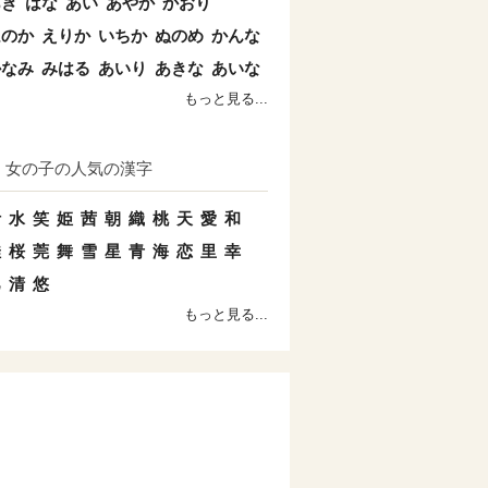
あき
はな
あい
あやか
かおり
ほのか
えりか
いちか
ぬのめ
かんな
かなみ
みはる
あいり
あきな
あいな
もっと見る...
女の子の人気の漢字
叶
水
笑
姫
茜
朝
織
桃
天
愛
和
佳
桜
莞
舞
雪
星
青
海
恋
里
幸
巴
清
悠
もっと見る...