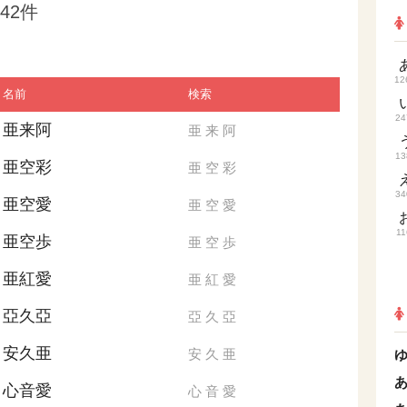
42件
12
名前
検索
24
亜来阿
亜
来
阿
13
亜空彩
亜
空
彩
34
亜空愛
亜
空
愛
11
亜空歩
亜
空
歩
亜紅愛
亜
紅
愛
亞久亞
亞
久
亞
安久亜
安
久
亜
心音愛
心
音
愛