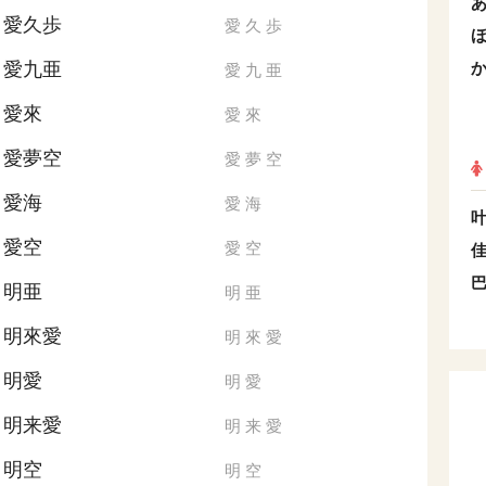
愛久歩
愛
久
歩
愛九亜
愛
九
亜
愛來
愛
來
愛夢空
愛
夢
空
愛海
愛
海
愛空
愛
空
明亜
明
亜
明來愛
明
來
愛
明愛
明
愛
明来愛
明
来
愛
明空
明
空