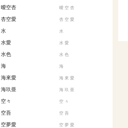
曖空杏
曖
空
杏
杏空愛
杏
空
愛
水
水
水愛
水
愛
水色
水
色
海
海
海來愛
海
來
愛
海玖亜
海
玖
亜
空々
空
々
空吾
空
吾
空夢愛
空
夢
愛