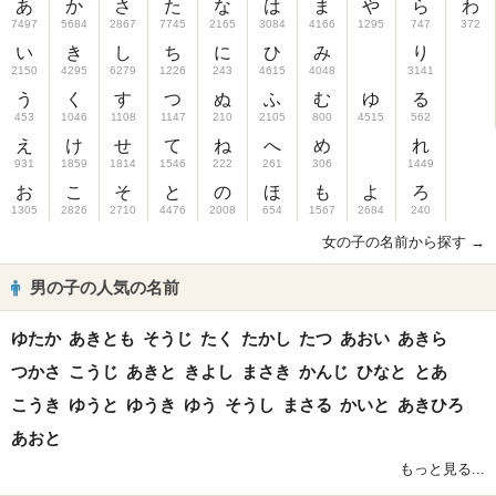
あ
か
さ
た
な
は
ま
や
ら
わ
7497
5684
2867
7745
2165
3084
4166
1295
747
372
い
き
し
ち
に
ひ
み
り
2150
4295
6279
1226
243
4615
4048
3141
う
く
す
つ
ぬ
ふ
む
ゆ
る
453
1046
1108
1147
210
2105
800
4515
562
え
け
せ
て
ね
へ
め
れ
931
1859
1814
1546
222
261
306
1449
お
こ
そ
と
の
ほ
も
よ
ろ
1305
2826
2710
4476
2008
654
1567
2684
240
女の子の名前から探す →
男の子の人気の名前
ゆたか
あきとも
そうじ
たく
たかし
たつ
あおい
あきら
つかさ
こうじ
あきと
きよし
まさき
かんじ
ひなと
とあ
こうき
ゆうと
ゆうき
ゆう
そうし
まさる
かいと
あきひろ
あおと
もっと見る...