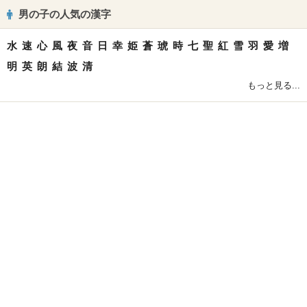
男の子の人気の漢字
水
速
心
風
夜
音
日
幸
姫
蒼
琥
時
七
聖
紅
雪
羽
愛
増
明
英
朗
結
波
清
もっと見る...