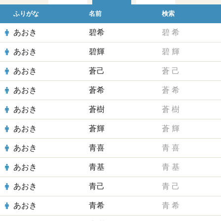
ふりがな
名前
検索
あおき
碧希
碧
希
あおき
碧輝
碧
輝
あおき
蒼己
蒼
己
あおき
蒼希
蒼
希
あおき
蒼樹
蒼
樹
あおき
蒼輝
蒼
輝
あおき
青喜
青
喜
あおき
青基
青
基
あおき
青己
青
己
あおき
青希
青
希