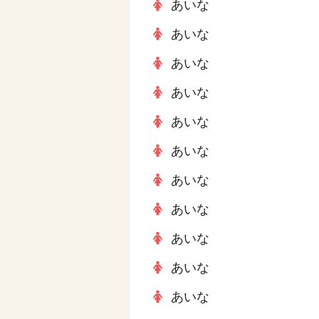
あいな
あいな
あいな
あいな
あいな
あいな
あいな
あいな
あいな
あいな
あいな