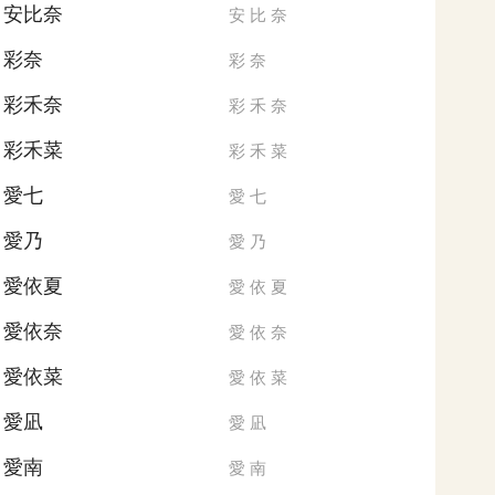
安比奈
安
比
奈
彩奈
彩
奈
彩禾奈
彩
禾
奈
彩禾菜
彩
禾
菜
愛七
愛
七
愛乃
愛
乃
愛依夏
愛
依
夏
愛依奈
愛
依
奈
愛依菜
愛
依
菜
愛凪
愛
凪
愛南
愛
南