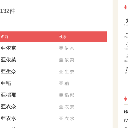
132件
12
名前
検索
24
亜依奈
亜
依
奈
13
亜依菜
亜
依
菜
34
亜生奈
亜
生
奈
11
亜稲
亜
稲
亜稲那
亜
稲
那
亜衣奈
亜
衣
奈
亜衣水
亜
衣
水