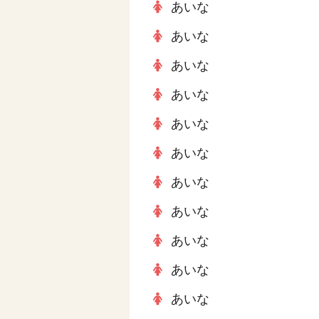
あいな
あいな
あいな
あいな
あいな
あいな
あいな
あいな
あいな
あいな
あいな