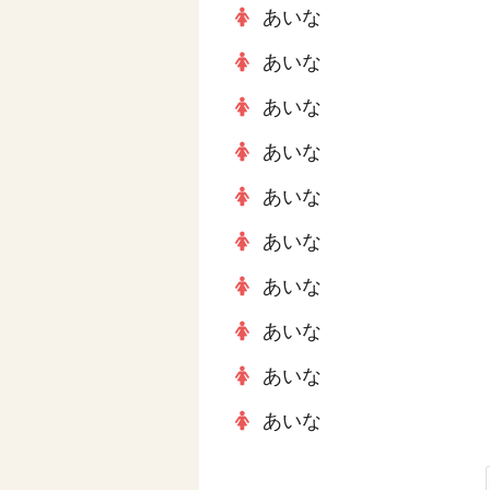
あいな
あいな
あいな
あいな
あいな
あいな
あいな
あいな
あいな
あいな