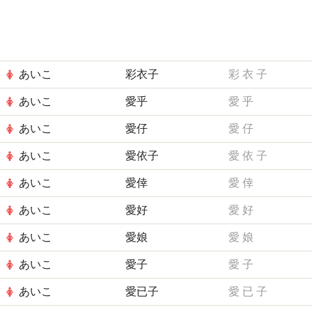
あいこ
彩衣子
彩
衣
子
あいこ
愛乎
愛
乎
あいこ
愛仔
愛
仔
あいこ
愛依子
愛
依
子
あいこ
愛倖
愛
倖
あいこ
愛好
愛
好
あいこ
愛娘
愛
娘
あいこ
愛子
愛
子
あいこ
愛已子
愛
已
子