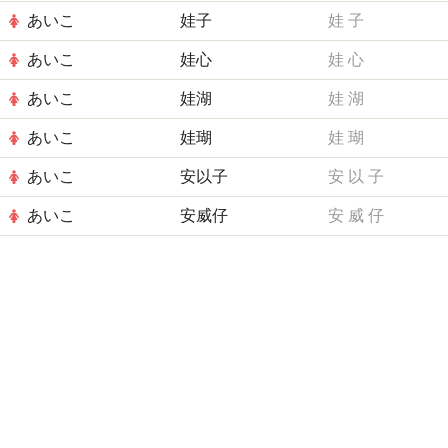
あいこ
娃子
娃
子
あいこ
娃心
娃
心
あいこ
娃湖
娃
湖
あいこ
娃瑚
娃
瑚
あいこ
安以子
安
以
子
あいこ
安威仔
安
威
仔