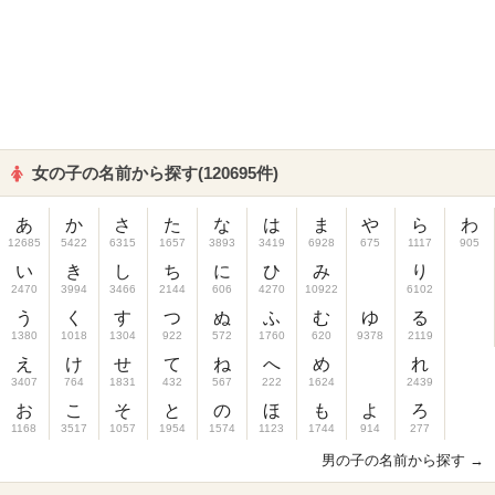
女の子の名前から探す(120695件)
あ
か
さ
た
な
は
ま
や
ら
わ
12685
5422
6315
1657
3893
3419
6928
675
1117
905
い
き
し
ち
に
ひ
み
り
2470
3994
3466
2144
606
4270
10922
6102
う
く
す
つ
ぬ
ふ
む
ゆ
る
1380
1018
1304
922
572
1760
620
9378
2119
え
け
せ
て
ね
へ
め
れ
3407
764
1831
432
567
222
1624
2439
お
こ
そ
と
の
ほ
も
よ
ろ
1168
3517
1057
1954
1574
1123
1744
914
277
男の子の名前から探す →